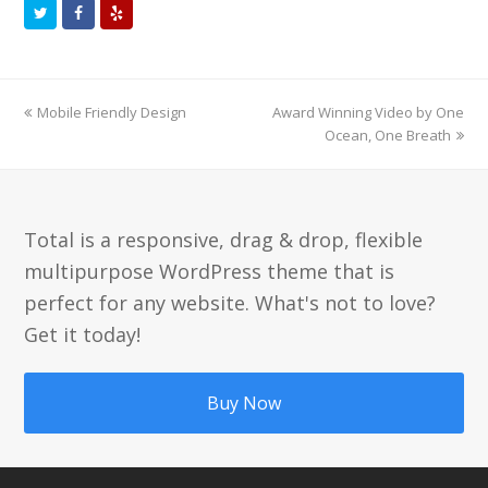
T
F
Y
w
a
e
i
c
l
t
e
p
previous
Mobile Friendly Design
Award Winning Video by One
next
post:
post:
Ocean, One Breath
t
b
e
o
r
o
Total is a responsive, drag & drop, flexible
k
multipurpose WordPress theme that is
perfect for any website. What's not to love?
Get it today!
Buy Now