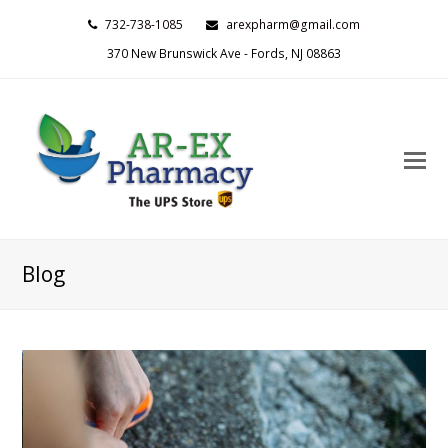
732-738-1085
arexpharm@gmail.com
370 New Brunswick Ave - Fords, NJ 08863
O
M
M
Blog