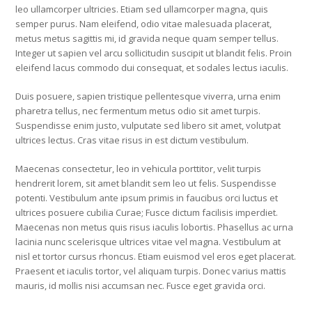
leo ullamcorper ultricies. Etiam sed ullamcorper magna, quis
semper purus. Nam eleifend, odio vitae malesuada placerat,
metus metus sagittis mi, id gravida neque quam semper tellus.
Integer ut sapien vel arcu sollicitudin suscipit ut blandit felis. Proin
eleifend lacus commodo dui consequat, et sodales lectus iaculis.
Duis posuere, sapien tristique pellentesque viverra, urna enim
pharetra tellus, nec fermentum metus odio sit amet turpis.
Suspendisse enim justo, vulputate sed libero sit amet, volutpat
ultrices lectus. Cras vitae risus in est dictum vestibulum.
Maecenas consectetur, leo in vehicula porttitor, velit turpis
hendrerit lorem, sit amet blandit sem leo ut felis. Suspendisse
potenti. Vestibulum ante ipsum primis in faucibus orci luctus et
ultrices posuere cubilia Curae; Fusce dictum facilisis imperdiet.
Maecenas non metus quis risus iaculis lobortis. Phasellus ac urna
lacinia nunc scelerisque ultrices vitae vel magna. Vestibulum at
nisl et tortor cursus rhoncus. Etiam euismod vel eros eget placerat.
Praesent et iaculis tortor, vel aliquam turpis. Donec varius mattis
mauris, id mollis nisi accumsan nec. Fusce eget gravida orci.