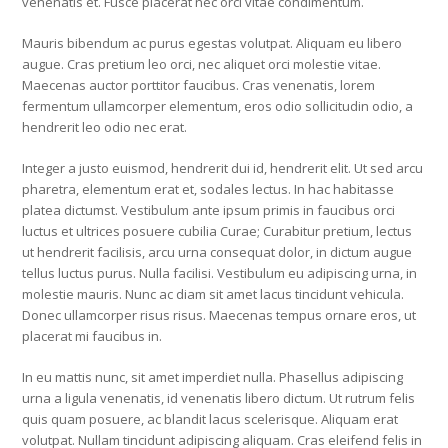
venenatis et. Fusce placerat nec orci vitae condimentum.
Mauris bibendum ac purus egestas volutpat. Aliquam eu libero
augue. Cras pretium leo orci, nec aliquet orci molestie vitae.
Maecenas auctor porttitor faucibus. Cras venenatis, lorem
fermentum ullamcorper elementum, eros odio sollicitudin odio, a
hendrerit leo odio nec erat.
Integer a justo euismod, hendrerit dui id, hendrerit elit. Ut sed arcu
pharetra, elementum erat et, sodales lectus. In hac habitasse
platea dictumst. Vestibulum ante ipsum primis in faucibus orci
luctus et ultrices posuere cubilia Curae; Curabitur pretium, lectus
ut hendrerit facilisis, arcu urna consequat dolor, in dictum augue
tellus luctus purus. Nulla facilisi. Vestibulum eu adipiscing urna, in
molestie mauris. Nunc ac diam sit amet lacus tincidunt vehicula.
Donec ullamcorper risus risus. Maecenas tempus ornare eros, ut
placerat mi faucibus in.
In eu mattis nunc, sit amet imperdiet nulla. Phasellus adipiscing
urna a ligula venenatis, id venenatis libero dictum. Ut rutrum felis
quis quam posuere, ac blandit lacus scelerisque. Aliquam erat
volutpat. Nullam tincidunt adipiscing aliquam. Cras eleifend felis in